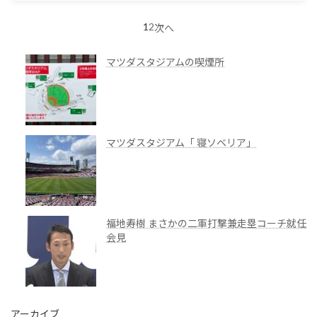
1
2
投
次へ
稿
マツダスタジアムの喫煙所
の
ペ
ー
マツダスタジアム「 寝ソベリア」
ジ
送
り
福地寿樹 まさかの二軍打撃兼走塁コーチ就任
会見
アーカイブ