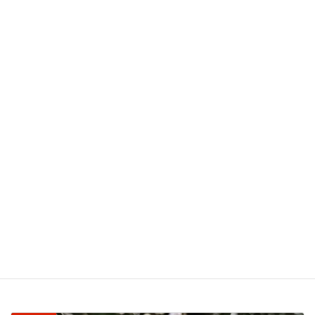
このサイトはスパムを低減するために Akismet を使
っています。
コメントデータの処理方法の詳細はこ
ちらをご覧ください
。