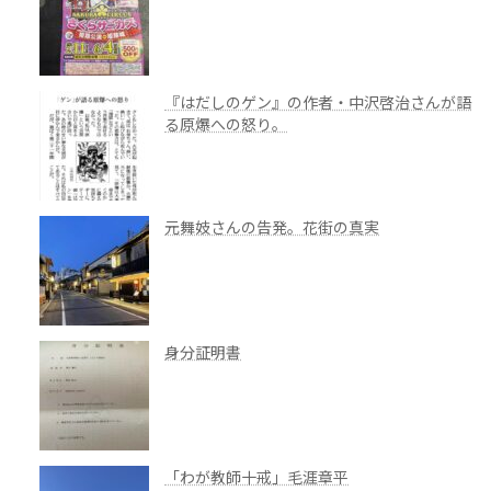
『はだしのゲン』の作者・中沢啓治さんが語
る原爆への怒り。
元舞妓さんの告発。花街の真実
身分証明書
「わが教師十戒」毛涯章平