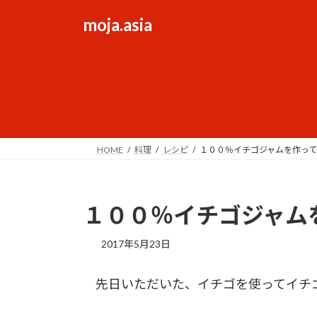
コ
ナ
moja.asia
ン
ビ
テ
ゲ
ン
ー
ツ
シ
へ
ョ
ス
ン
キ
に
ッ
移
HOME
料理
レシピ
１００％イチゴジャムを作っ
プ
動
１００％イチゴジャム
2017年5月23日
先日いただいた、イチゴを使ってイチ