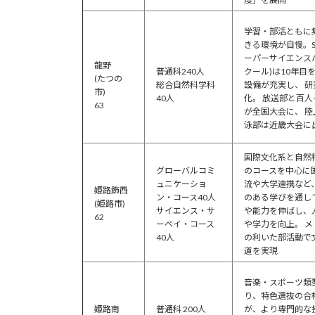
学習・部活ともに
きる環境が自慢。S
ーパーサイエンス
龍野
普通科240人
クール)は10年目
(たつの
総合自然科学科
設備が充実し、 研
市)
40人
化。 放送部と百人
63
が全国大会に、 陸
泳部は近畿大会に
国際文化系と自然
グローバルコミ
のコースを中心に
ュニケーショ
流や大学連携など
姫路飾西
ン・コース40人
のある学びを通し
(姫路市)
サイエンス・サ
や能力を伸ばし、
62
ーベイ・コース
や学力を向上。 メ
40人
の利いた部活動で
道を実現
音楽・スポーツ類
り、特色選抜の合
姫路南
普通科 200人
が、より専門的な