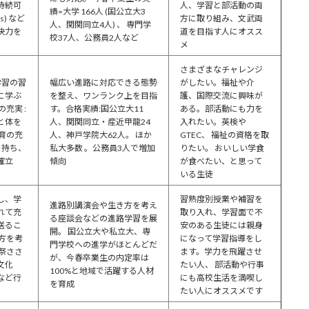
持続可
人、学習と部活動の両
績=大学 166人 (国公立大3
s) など
方に取り組み、文武両
人、関関同立4人) 、 専門学
決力を
道を目指す人にオスス
校37人、公務員2人など
メ
さまざまなチャレンジ
学習の習
幅広い進路に対応できる態勢
がしたい。福祉や介
に学ぶ
を整え、ワンランク上を目指
護、国際交流に興味が
充実 :
す。合格実績:国公立大11
ある。部活動にも力を
と体を
人、関関同立・産近甲龍24
入れたい。英検や
育の充
人、神戸学院大62人。 ほか
GTEC、 福祉の資格を取
を持ち、
私大多数 。公務員3人で増加
りたい。 おいしい学食
確立
傾向
が食べたい、と思って
いる生徒
し、学
習熟度別授業や補習を
進路別講演会や生き方を考え
れて充
取り入れ、学習面で不
る座談会などの進路学習を展
送るこ
安のある生徒には親身
開。 国公立大や私立大、専
方を考
になって学習指導をし
門学校への進学がほとんどだ
祭ささ
ます。学力を飛躍させ
が、今春卒業生の内定率は
文化
たい人、 部活動や行事
100%と地域で活躍する人材
など行
にも高校生活を満喫し
を育成
たい人にオススメです