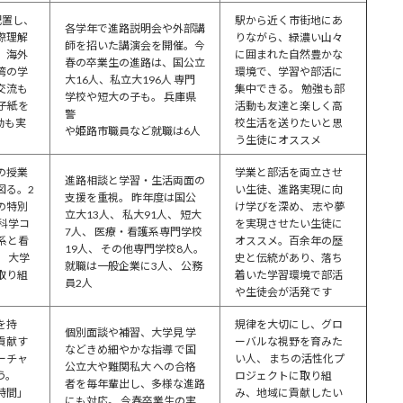
配置し、
駅から近く市街地にあ
各学年で進路説明会や外部講
際理解
りながら、緑濃い山々
師を招いた講演会を開催。今
。海外
に囲まれた自然豊かな
春の卒業生の進路は、国公立
湾の学
環境で、学習や部活に
大16人、私立大196人 専門
交流も
集中できる。 勉強も部
学校や短大の子も。 兵庫県
子紙を
活動も友達と楽しく高
警
動も実
校生活を送りたいと思
や姫路市職員など就職は6人
う生徒にオススメ
の授業
学業と部活を両立させ
進路相談と学習・生活両面の
図る。2
い生徒、進路実現に向
支援を重視。 昨年度は国公
の特別
け学びを深め、 志や夢
立大13人、 私大91人、 短大
科学コ
を実現させたい生徒に
7人、 医療・看護系専門学校
系と看
オススメ。百余年の歴
19人、 その他専門学校8人。
 大学
史と伝統があり、落ち
就職は一般企業に3人、 公務
取り組
着いた学習環境で部活
員2人
や生徒会が活発です
を持
規律を大切にし、グロ
個別面談や補習、大学見 学
貢献す
ーバルな視野を育みた
などきめ細やかな指導 で国
ーチャ
い人、 まちの活性化プ
公立大や難関私大 への合格
う。
ロジェクトに取り組
者を毎年輩出し、多様な進路
時間」
み、地域に貢献したい
にも対応。 今春卒業生の実