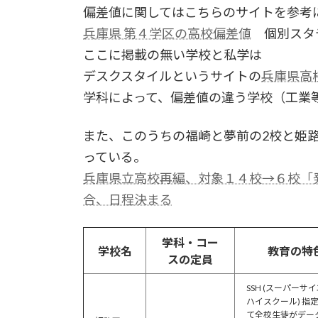
偏差値に関してはこちらのサイトを参考
兵庫県 第４学区の高校偏差値
個別スタ
ここに掲載の無い学校と私学は
デスクスタイルというサイトの
兵庫県高
学科によって、偏差値の違う学校（工業
また、このうちの福崎と夢前の2校と姫
っている。
兵庫県立高校再編、対象１４校→６校「
合、日程決まる
学科・コー
学校名
教育の特
スの定員
SSH (スーパーサ
ハイスクール) 指
て全校生徒がデー