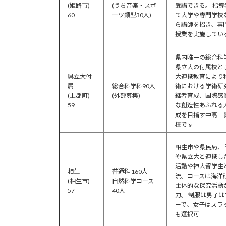
(姫路市)
(うち音楽・スポ
受講できる。 指導
60
ーツ類型30人)
て大学や専門学校
ら講師を招き、専
授業を実施してい
県内唯一の総合科
県立大の付属校と
県立大付
大連携教育により
属
総合科学科90人
術における学術研
(上郡町)
(外部募集)
継者育成、国際感
59
な創造性あふれる
成を目指す中高一
校です
相生市や県民局、 
や県立大と連携し
活動や神大留学生
相生
普通科 160人
流。コースは海洋
(相生市)
自然科学コース
主体的な探究活動
57
40人
力。 制服は男子は
ーで、女子はスラ
も選択可