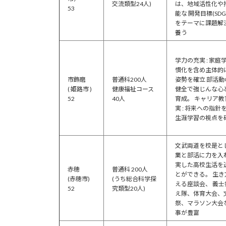
交流類型24人)
は、地域活性化や
53
能な 開発目標(SDG
をテーマに課題解
養う
学力の充実 : 家庭
慣化を含め主体的
市飾磨
普通科200人
姿勢を確立 部活動の
( 姫路市 )
健康福祉コース
健全で強じんな心
52
40人
育成。 キャリア教
実 : 将来への指針
生涯学習の視点を
文武両道を校是と
業と部活に力を入
実した高校生活を
赤穂
普通科 200人
とができる。 生き
(赤穂市)
(うち総合科学探
える座談会、 義士
52
究類型20人)
え隊、体育大会、
祭、マラソン大会
事が豊富