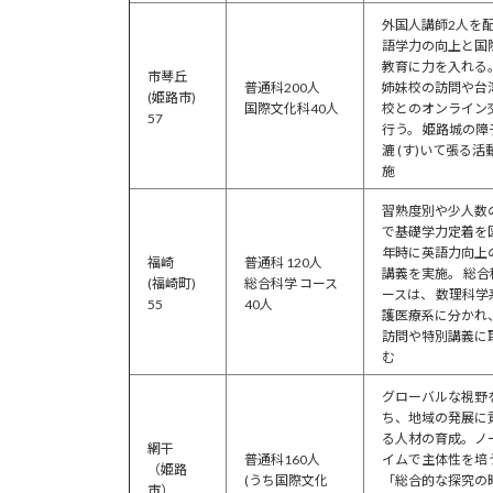
外国人講師2人を
語学力の向上と国
教育に力を入れる
市琴丘
普通科200人
姉妹校の訪問や台
(姫路市)
国際文化科40人
校とのオンライン
57
行う。 姫路城の障
漉 (す)いて張る活
施
習熟度別や少人数
で基礎学力定着を
年時に英語力向上
福崎
普通科 120人
講義を実施。 総合
(福崎町)
総合科学 コース
ースは、 数理科学
55
40人
護医療系に分かれ、
訪問や特別講義に
む
グローバルな視野
ち、地域の発展に
る人材の育成。ノ
網干
普通科160人
イムで主体性を培
（姫路
(うち国際文化
「総合的な探究の
市）