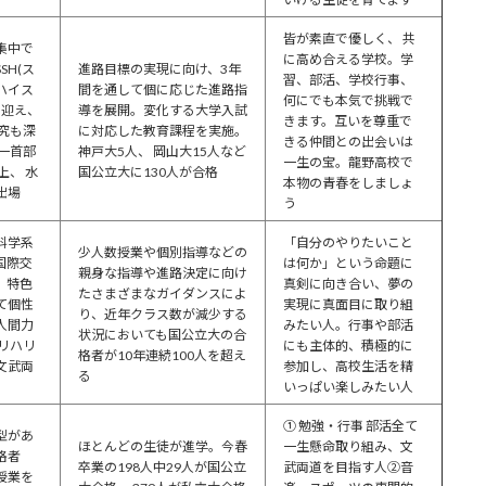
皆が素直で優しく、 共
集中で
に高め合える学校。学
SH(ス
進路目標の実現に向け、3年
習、部活、学校行事、
ハイス
間を通して個に応じた進路指
何にでも本気で挑戦で
を迎え、
導を展開。変化する大学入試
きます。互いを尊重で
究も深
に対応した教育課程を実施。
きる仲間との出会いは
一首部
神戸大5人、 岡山大15人など
一生の宝。龍野高校で
上、 水
国公立大に130人が合格
本物の青春をしましょ
出場
う
科学系
「自分のやりたいこと
少人数授業や個別指導などの
国際交
は何か」という命題に
親身な指導や進路決定に向け
、特色
真剣に向き合い、夢の
たさまざまなガイダンスによ
て個性
実現に真面目に取り組
り、近年クラス数が減少する
人間力
みたい人。行事や部活
状況においても国公立大の合
リハリ
にも主体的、積極的に
格者が10年連続100人を超え
文武両
参加し、高校生活を精
る
いっぱい楽しみたい人
① 勉強・行事 部活全て
型があ
ほとんどの生徒が進学。今春
一生懸命取り組み、文
格者
卒業の198人中29人が国公立
武両道を目指す人②音
授業を