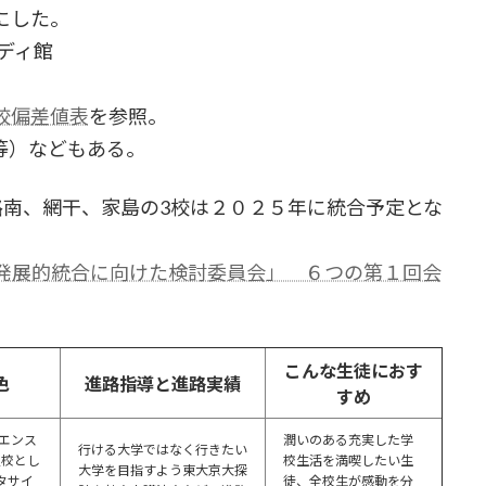
にした。
ディ館
校偏差値表
を参照。
等）などもある。
路南、網干、家島の3校は２０２５年に統合予定とな
発展的統合に向けた検討委員会」 ６つの第１回会
こんな生徒におす
色
進路指導と進路実績
すめ
イエンス
潤いのある充実した学
行ける大学ではなく行きたい
定校とし
校生活を満喫したい生
大学を目指すよう東大京大探
タサイ
徒、全校生が感動を分