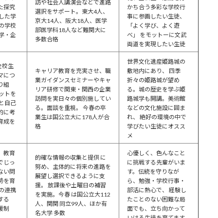
訪や社会人講演会などで進路
た探究
かち合う多彩な学校行
選択をサポート。東大4人、
した学
事に参画したい生徒、
京大14人、阪大18人、医学
の学校
「よく学び、よく遊
部医学科18人など難関大に
学・企
べ」 をモットーに文武
多数合格
両道を実現したい生徒
世界文化遺産姫路城の
全校生
キャリア教育を充実させ、職
敷地内にあり、 四季
マにつ
業ガイダンスセミナーやキャ
折々の姫路城が望め
り組
リア研修で関東・関西の企業
る。城の歴史を学ぶ姫
ットを
訪問を実日々の個別施してい
路城学も開講。美術館
と自己
る。面談を重視。 今春の卒
などの文化施設に囲ま
的に考
業生は国公立大に178人が合
れ、 絶好の環境の中で
育成を
格
学びたい生徒にオスス
メ
、教育
心優しく、色んなこと
的確な情報の収集と提供 に
でじっ
に挑戦する先輩がいま
努め、主体的に将来の進路を
ない問
す。伝統を守りなが
展望し選択できるように支
勢を育
ら、勉強・学校行事・
援。 放課後や土曜日の補習
の連携
部活に熱心で、 経験し
を実施。今春 は国公立大112
する
たことのない困難な局
人、関関 同立99人、ほか有
援制
面でも、立ち向かって
名大学 多数
いける生徒を育てます