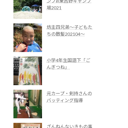
ンプin東吉野キャンプ
場2021
坊主四兄弟～子どもた
ちの散髪202104～
小学4年生国語下「ご
んぎつね」
元カープ・剣持さんの
バッティング指導
ざんねんないきもの事