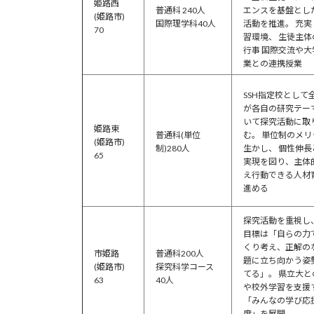
姫路西
普通科 240人
エンスを基盤とし
(姫路市)
国際理学科40人
活動を推進。 充実
70
習環境、 生徒主体
行事 国際交流や大
業との連携授業
SSH指定校として
が各自の研究テー
いて探究活動に取
姫路東
普通科(単位
む。 単位制のメリ
(姫路市)
制)280人
生かし、 個性伸長
65
実現を図り、主体
え行動できる人材
進める
探究活動を重視し
目標は「自らの力
くり考え、正解の
市姫路
普通科200人
題に立ち向かう姿
(姫路市)
探究科学コース
てる」。 県立大と
63
40人
や校外学習を支援
「みんなの学び応
度」を展開