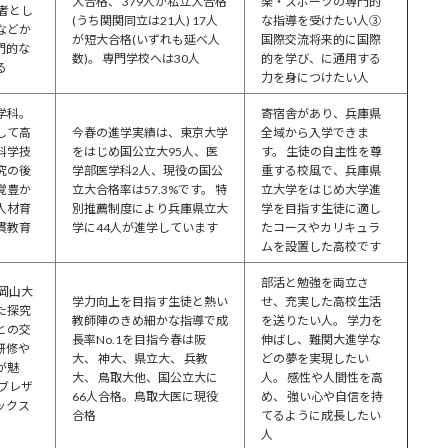
大合格、 379人が私立大合格
楽・スポーツの専門的
者とし
(うち関関同立は21人) 17人
な指導を受けたい人③
などか
が短大合格(いずれも延べ人
国際交流将来的に国際
門的な
数)。 専門学校へは30人
的を学び、に通用する
る
力を身につけたい人
学科。
寄宿舎があり、兵庫県
して高
今春の進学実績は、東京大学
全域から入学できま
科学技
をはじめ国公立大95人、医
す。 生徒の自主性を尊
究の後
学部医学科2人、現役の国公
重する校風で、兵庫県
覚豊か
立大合格率は57.3%です。 特
立大学をはじめ大学進
人材育
別推薦制度により兵庫県立大
学を目指す生徒に適し
貫教育
学に44人が進学しています
たコースやカリキュラ
ムを設置した高校です
部活と勉強を両立さ
岡山大
学力向上を目指す生徒と熱い
せ、充実した高校生活
た探究
教師陣のきめ細かな指導で成
を送りたい人。 学力を
との交
長率No.1を目指今春は阪
伸ばし、難関大進学な
研修や
大、 神大、県立大、 兵教
どの夢を実現したい
が魅
大、 鳥取大他、国公立大に
人。 感性や人間性を高
ブレザ
66人合格。鳥取大医に現役
め、 強い心や自信を持
ックス
合格
てるように成長したい
人