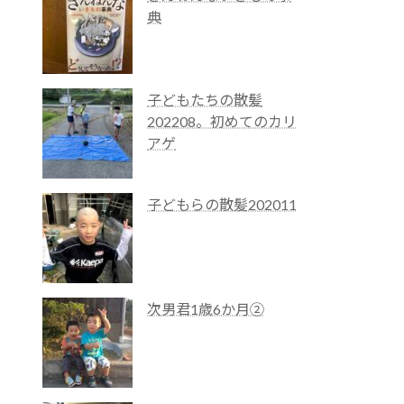
典
子どもたちの散髪
202208。初めてのカリ
アゲ
子どもらの散髪202011
次男君1歳6か月②