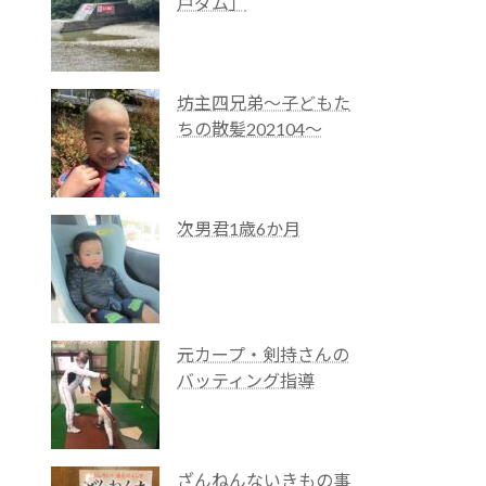
戸ダム」
坊主四兄弟～子どもた
ちの散髪202104～
次男君1歳6か月
元カープ・剣持さんの
バッティング指導
ざんねんないきもの事