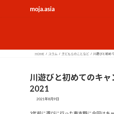
コ
ナ
moja.asia
ン
ビ
テ
ゲ
ン
ー
ツ
シ
へ
ョ
ス
ン
キ
に
ッ
移
HOME
コラム
子どもらのことなど
川遊びと初めて
プ
動
川遊びと初めてのキャ
2021
2021年8月9日
3年前に遊びに行った東吉野に今回はキ