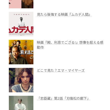
見たら後悔する映画『ムカデ人間』
映画『殿、利息でござる!』想像を超える感
動作
どこで見た？エマ・マイヤーズ
「忠臣蔵」第2話「刃傷松の廊下」