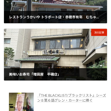
レストランうかいや トラポート店・赤穂市有年 むちゃくちゃ安い。
2025年10月10日
次の記事
美味いお寿司「増田屋 平磯店」
2025年10月13日
『THE BLACKLIST/ブラックリスト』シーズ
ン８第６話グレン・カーターに捧ぐ