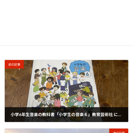
このサイトはスパムを低減するために Akismet を使
っています。
コメントデータの処理方法の詳細はこ
ちらをご覧ください
。
前の記事
小学6年生音楽の教科書「小学生の音楽６」教育芸術社 に『CITY』のあらいけいいちさん
2025年1月6日
次の記事