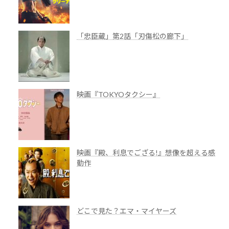
「忠臣蔵」第2話「刃傷松の廊下」
映画『TOKYOタクシー』
映画『殿、利息でござる!』想像を超える感
動作
どこで見た？エマ・マイヤーズ