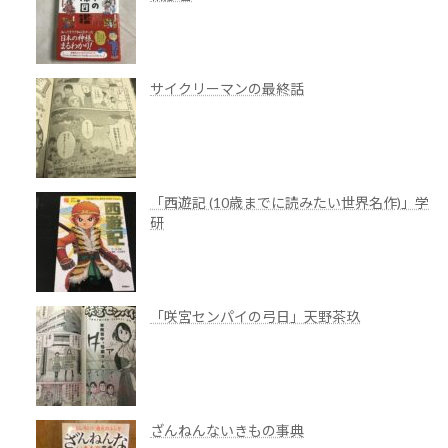
サイクリーマンの最終話
「西遊記 (10歳までに読みたい世界名作)」学
研
「咲宮センパイの弓日」天野茶玖
ざんねんないきもの事典