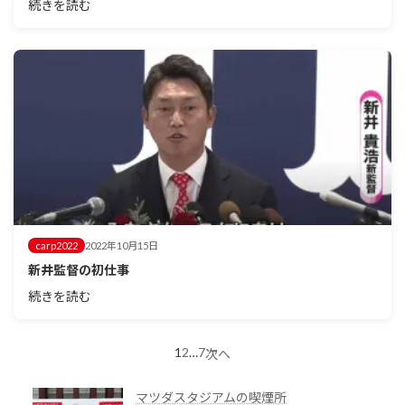
続きを読む
carp2022
2022年10月15日
新井監督の初仕事
続きを読む
1
2
…
7
投
次へ
稿
マツダスタジアムの喫煙所