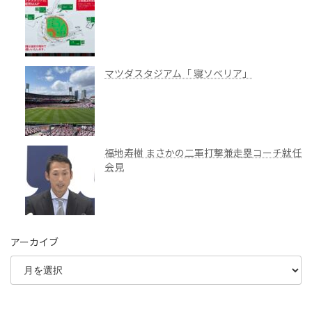
の
ペ
ー
マツダスタジアム「 寝ソベリア」
ジ
送
り
福地寿樹 まさかの二軍打撃兼走塁コーチ就任
会見
アーカイブ