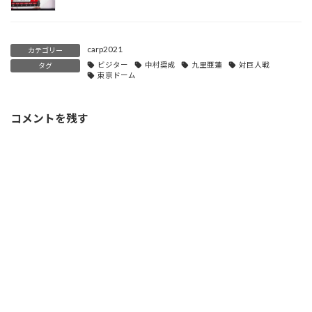
carp2021
カテゴリー
ビジター
中村奨成
九里亜蓮
対巨人戦
タグ
東京ドーム
コメントを残す