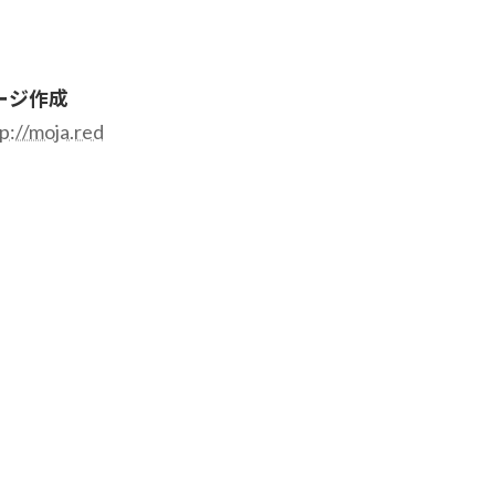
ージ作成
p://moja.red