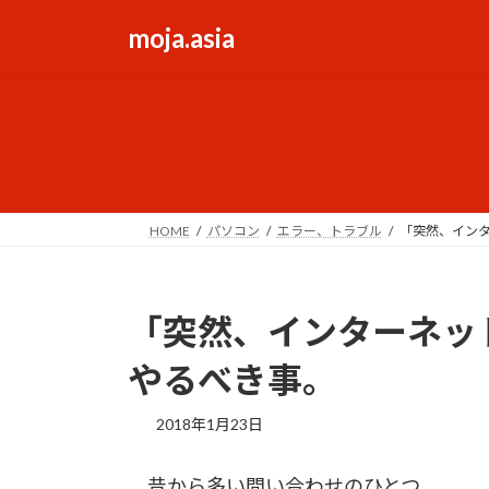
コ
ナ
moja.asia
ン
ビ
テ
ゲ
ン
ー
ツ
シ
へ
ョ
ス
ン
キ
に
ッ
移
HOME
パソコン
エラー、トラブル
「突然、イン
プ
動
「突然、インターネッ
やるべき事。
2018年1月23日
昔から多い問い合わせのひとつ。