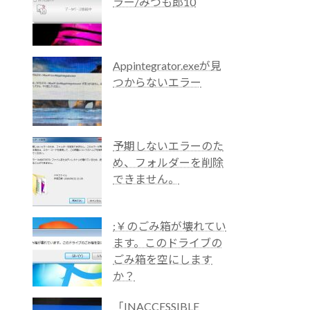
ラー/みつも郎10
Appintegrator.exeが見
つからないエラー
予期しないエラーのた
め、フォルダーを削除
できません。
:￥のごみ箱が壊れてい
ます。このドライブの
ごみ箱を空にします
か？
「INACCESSIBLE