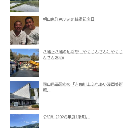
朝山東洋#83 with結婚記念日
八幡正八幡の厄除祭（やくじんさん）やくじ
んさん2026
岡山県高梁市の「吉備川上ふれあい漫画美術
館」
令和8（2026)年度1学期。