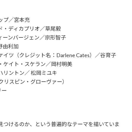
ップ／宮本充
ド・ディカプリオ／草尾毅
ィーンバージェン／宗形智子
野由利加
（クレジット名：Darlene Cates）／谷育子
・ケイト・スケラン／岡村明美
ハリントン／ 松岡ミユキ
er（クリスピン・グローヴァー）
リー
見つけるのか、という普遍的なテーマを描いていま