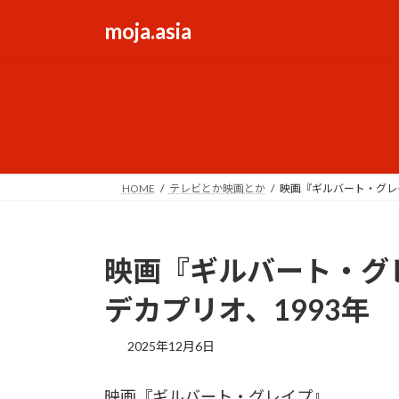
コ
ナ
moja.asia
ン
ビ
テ
ゲ
ン
ー
ツ
シ
へ
ョ
ス
ン
キ
に
ッ
移
HOME
テレビとか映画とか
映画『ギルバート・グレ
プ
動
映画『ギルバート・グ
デカプリオ、1993年
2025年12月6日
映画『ギルバート・グレイプ』