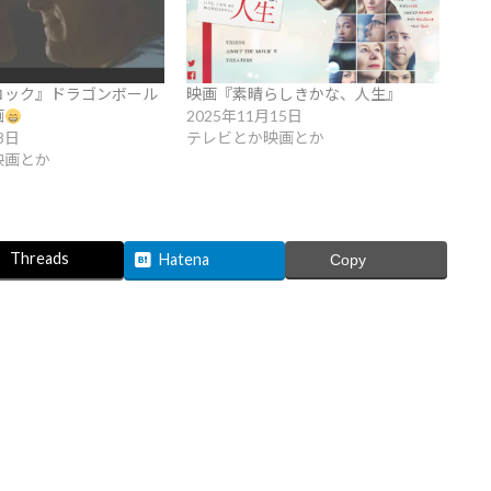
コック』ドラゴンボール
映画『素晴らしきかな、人生』
画
2025年11月15日
3日
テレビとか映画とか
映画とか
Threads
Hatena
Copy