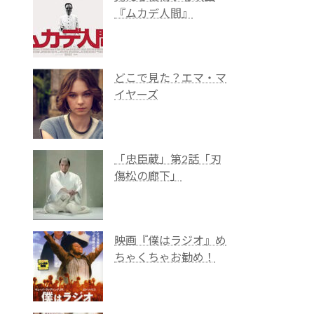
『ムカデ人間』
どこで見た？エマ・マ
イヤーズ
「忠臣蔵」第2話「刃
傷松の廊下」
映画『僕はラジオ』め
ちゃくちゃお勧め！