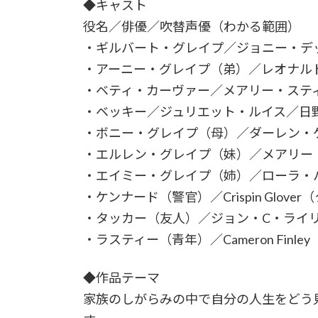
◆キャスト
役名／俳優／吹替声優（わかる範囲）
・ギルバート・グレイプ／ジョニー・デ
・アーニー・グレイプ（弟）／レオナル
・ベティ・カーヴァー／メアリー・ステ
・ベッキー／ジュリエット・ルイス／日
・ボニー・グレイプ（母）／ダーレン・ケイツ
・エルレン・グレイプ（妹）／メアリー
・エイミー・グレイプ（姉）／ローラ・
・ケンナード（警官）／Crispin Glov
・タッカー（友人）／ジョン・C・ライ
・ラスティー（青年）／Cameron Finley
◆作品テーマ
家族のしがらみの中で自分の人生をどう