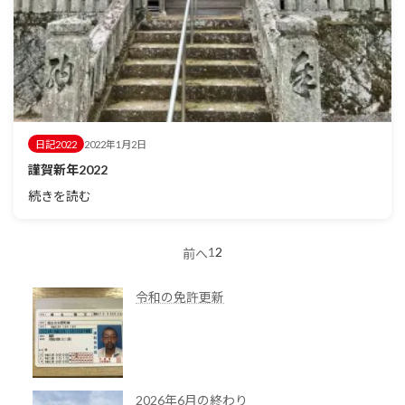
日記2022
2022年1月2日
謹賀新年2022
続きを読む
1
2
投
前へ
稿
令和の免許更新
の
ペ
ー
2026年6月の終わり