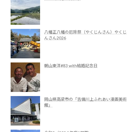
ジ
送
り
八幡正八幡の厄除祭（やくじんさん）やくじ
んさん2026
朝山東洋#83 with結婚記念日
岡山県高梁市の「吉備川上ふれあい漫画美術
館」