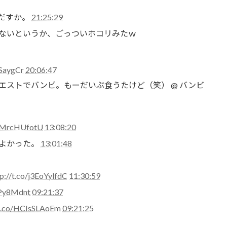
だすか。
21:25:29
ないというか、ごっついホコリみたｗ
jSaygCr
20:06:47
エストでバンビ。もーだいぶ食うたけど（笑） @ バンビ
/zMrcHUfotU
13:08:20
よかった。
13:01:48
p://t.co/j3EoYylfdC
11:30:59
LPy8Mdnt
09:21:37
/t.co/HCIsSLAoEm
09:21:25