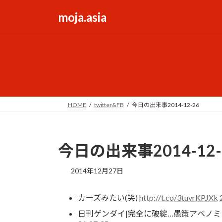
コ
ナ
moja.asia
ン
ビ
テ
ゲ
ン
ー
ツ
シ
へ
ョ
ス
ン
キ
に
ッ
移
HOME
twitter&FB
今日の出来事2014-12-26
プ
動
今日の出来事2014-12-
2014年12月27日
カーズみたい(笑)
http://t.co/3tuvrKPJXk
日刊ゲンダイ|完全に破綻…愚策アベノ