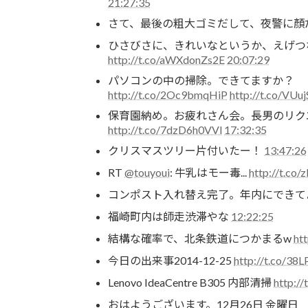
21:27:35
さて、最後の粗大ゴミだして、夜警に顏
ひさびさに、きれいなというか、えげつ
http://t.co/aWXdonZs2E
20:07:29
パソコンの中の掃除。できてますか？
http://t.co/2Oc9bmqHiP
http://t.co/VUu
保育園納め。お疲れさん会。長男のリク
http://t.co/7dzD6h0VVl
17:32:35
クリスマスツリー片付いたー！
13:47:26
RT
@touyoui
: 牛乳はモー毒...
http://t.co
コンポスト入れ替え完了。年内にできて
福崎町内は師走渋滞やな
12:22:25
結構な確率で、北条鉄道につかまるw
htt
今日の出来事2014-12-25
http://t.co/38
Lenovo IdeaCentre B305 内部清掃
http:/
おはようございます。12月26日 金曜日