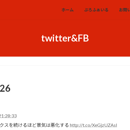
ホーム
ぷろふぁいる
お問
twitter&FB
26
21:28:33
ミクスを続けるほど景気は悪化する
http://t.co/XeGjzUZAsI