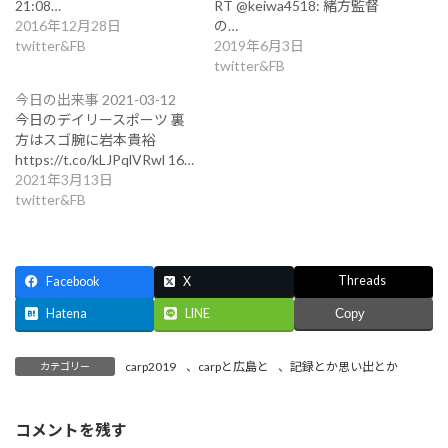
21:08…
RT @keiwa4518: 緒方監督
2016年12月28日
の…
twitter&FB
2019年6月3日
twitter&FB
今日の出来事 2021-03-12
今日のデイリースポーツ 裏
方はスゴ腕に岩本貴裕
https://t.co/kLJPqlVRwl 16…
2021年3月13日
twitter&FB
Threads
Facebook
X
Hatena
LINE
Copy
carp2019
、
carpと広島と
、
記録とか思い出とか
カテゴリー
コメントを残す