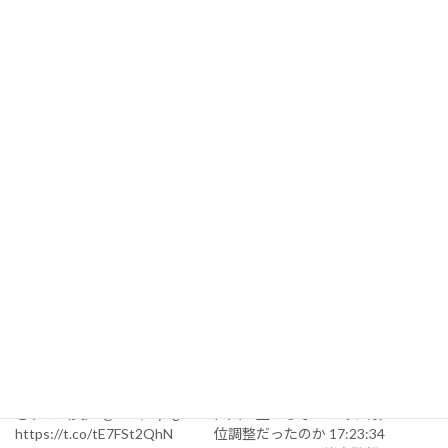
大人団
大人一般
500円
400円
体
記念館入
学生団
場料
学生
400円
300円
体
小中学生
300円
幼児
無料
ああああ
関連
今日の出来事 2016-12-27
今日の出来事 2019-06-02
さすが（笑） @ Aioi, Hyogo
巨人が上がらないために順
https://t.co/tE7FSt2QhN
位調整だったのか 17:23:34