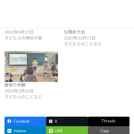
長男、中学校入学式
第３６回相生湾チビッ子駅
2023年4月11日
伝競走大会
子どもらの病気の事
2023年12月11日
子どもらのことなど
最後の参観
2023年2月20日
子どもらのことなど
Threads
Facebook
X
Hatena
LINE
Copy