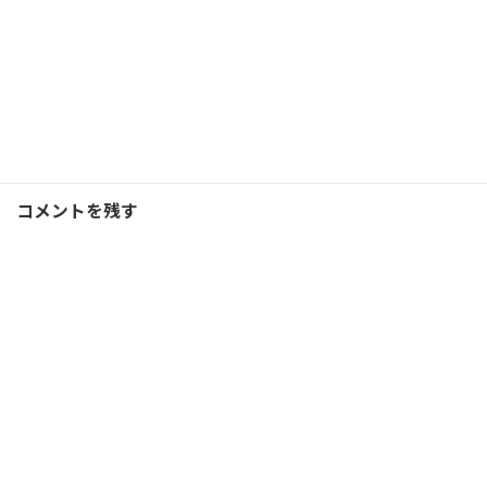
2019年3月22日
carpと広島と
カテゴリー
広島銀行
タグ
コメントを残す