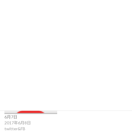
関連
福一の停電
「脱原発」一市民の挑戦・
2013年3月20日
朝日新聞
原発・放射能
2019年7月5日
エッセイ
6月7日
2017年6月8日
twitter&FB