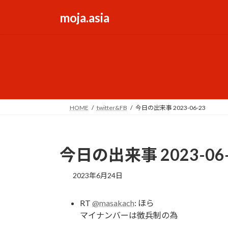
コ
ナ
moja.asia
ン
ビ
テ
ゲ
ン
ー
ツ
シ
へ
ョ
ス
ン
キ
に
ッ
移
HOME
twitter&FB
今日の出来事 2023-06-23
プ
動
今日の出来事 2023-06-
2023年6月24日
RT
@masakach
: ほら
マイナンバーは徴兵制の為