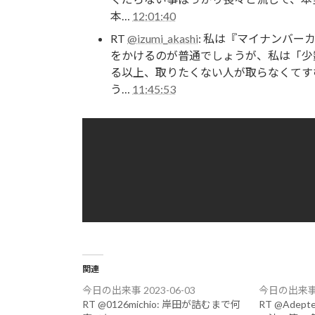
本…
12:01:40
RT
@izumi_akashi
: 私は『マイナンバ
をかけるのが普通でしょうが、私は「少
る以上、取りたくない人が取らなくてす
う…
11:45:53
関連
今日の出来事 2023-06-03
今日の出来事 2
RT @0126michio: 岸田が詰むまで何
RT @Adept