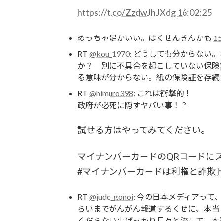
https://t.co/ZzdwJhJXdg
16:02:25
めっちゃ足かいい。はくせんきんかも
15
RT
@kou_1970
: どうしても分からない
か？ 別に不具合を起こしていない保険
る意味が分からない。紙の保険証を存続
RT
@himuro398
: これは衝撃的！
政府が必死に隠すヤバい事！？
試せる方はやってみてください。
マイナンバーカードのQRコードに
#マイナンバーカードは利権と詐欺
RT
@judo_gonoi
: 今の日本メディアっ
らいまでがんがん報道するくせに、本当
くだらない事ばっかり長々と流して、本