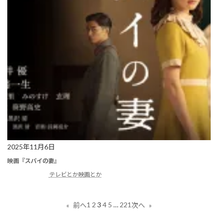
2025年11月6日
映画『スパイの妻』
テレビとか映画とか
1
2
3
4
5
…
221
«
前へ
次へ
»